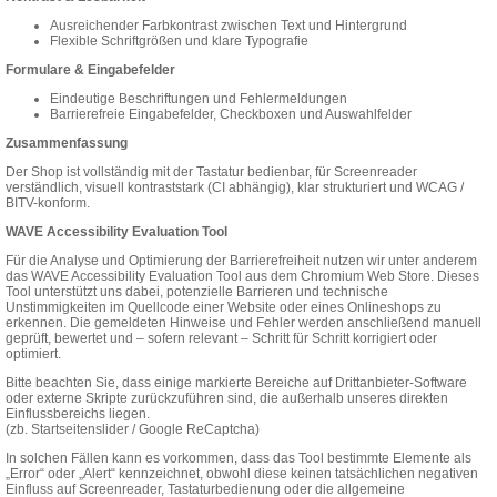
Ausreichender Farbkontrast zwischen Text und Hintergrund
Flexible Schriftgrößen und klare Typografie
Formulare & Eingabefelder
Eindeutige Beschriftungen und Fehlermeldungen
Barrierefreie Eingabefelder, Checkboxen und Auswahlfelder
Zusammenfassung
Der Shop ist vollständig mit der Tastatur bedienbar, für Screenreader
verständlich, visuell kontraststark (CI abhängig), klar strukturiert und WCAG /
BITV-konform.
WAVE Accessibility Evaluation Tool
Für die Analyse und Optimierung der Barrierefreiheit nutzen wir unter anderem
das WAVE Accessibility Evaluation Tool aus dem Chromium Web Store. Dieses
Tool unterstützt uns dabei, potenzielle Barrieren und technische
Unstimmigkeiten im Quellcode einer Website oder eines Onlineshops zu
erkennen. Die gemeldeten Hinweise und Fehler werden anschließend manuell
geprüft, bewertet und – sofern relevant – Schritt für Schritt korrigiert oder
optimiert.
Bitte beachten Sie, dass einige markierte Bereiche auf Drittanbieter-Software
oder externe Skripte zurückzuführen sind, die außerhalb unseres direkten
Einflussbereichs liegen.
(zb. Startseitenslider / Google ReCaptcha)
In solchen Fällen kann es vorkommen, dass das Tool bestimmte Elemente als
„Error“ oder „Alert“ kennzeichnet, obwohl diese keinen tatsächlichen negativen
Einfluss auf Screenreader, Tastaturbedienung oder die allgemeine