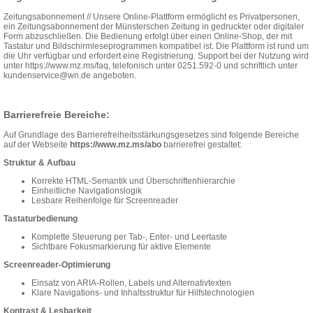
Zeitungsabonnement // Unsere Online-Plattform ermöglicht es Privatpersonen,
ein Zeitungsabonnement der Münsterschen Zeitung in gedruckter oder digitaler
Form abzuschließen. Die Bedienung erfolgt über einen Online-Shop, der mit
Tastatur und Bildschirmleseprogrammen kompatibel ist. Die Plattform ist rund um
die Uhr verfügbar und erfordert eine Registrierung. Support bei der Nutzung wird
unter https://www.mz.ms/faq, telefonisch unter 0251.592-0 und schriftlich unter
kundenservice@wn.de angeboten.
Barrierefreie Bereiche:
Auf Grundlage des Barrierefreiheitsstärkungsgesetzes sind folgende Bereiche
auf der Webseite
https://www.mz.ms/abo
barrierefrei gestaltet:
Struktur & Aufbau
Korrekte HTML-Semantik und Überschriftenhierarchie
Einheitliche Navigationslogik
Lesbare Reihenfolge für Screenreader
Tastaturbedienung
Komplette Steuerung per Tab-, Enter- und Leertaste
Sichtbare Fokusmarkierung für aktive Elemente
Screenreader-Optimierung
Einsatz von ARIA-Rollen, Labels und Alternativtexten
Klare Navigations- und Inhaltsstruktur für Hilfstechnologien
Kontrast & Lesbarkeit