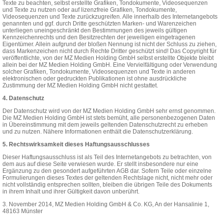
Texte zu beachten, selbst erstellte Grafiken, Tondokumente, Videosequenzen
und Texte zu nutzen oder auf lizenzfreie Grafiken, Tondokumente,
Videosequenzen und Texte zurückzugreifen. Alle innerhalb des Internetangebots
genannten und ggf. durch Dritte geschützten Marken- und Warenzeichen
unterliegen uneingeschränkt den Bestimmungen des jeweils gültigen
Kennzeichenrechts und den Besitzrechten der jeweiligen eingetragenen
Eigentümer. Allein aufgrund der bloßen Nennung ist nicht der Schluss zu ziehen,
dass Markenzeichen nicht durch Rechte Dritter geschützt sind! Das Copyright für
veröffentlichte, von der MZ Medien Holding GmbH selbst erstellte Objekte bleibt
allein bei der MZ Medien Holding GmbH. Eine Vervielfältigung oder Verwendung
solcher Grafiken, Tondokumente, Videosequenzen und Texte in anderen
elektronischen oder gedruckten Publikationen ist ohne ausdrückliche
Zustimmung der MZ Medien Holding GmbH nicht gestattet.
4. Datenschutz
Der Datenschutz wird von der MZ Medien Holding GmbH sehr ernst genommen.
Die MZ Medien Holding GmbH ist stets bemüht, alle personenbezogenen Daten
in Übereinstimmung mit dem jeweils geltenden Datenschutzrecht zu erheben
und zu nutzen. Nähere Informationen enthält die Datenschutzerklärung.
5. Rechtswirksamkeit dieses Haftungsausschlusses
Dieser Haftungsausschluss ist als Teil des Internetangebots zu betrachten, von
dem aus auf diese Seite verwiesen wurde. Er stellt insbesondere nur eine
Ergänzung zu den gesondert aufgeführten AGB dar. Sofern Teile oder einzelne
Formulierungen dieses Textes der geltenden Rechtslage nicht, nicht mehr oder
nicht vollständig entsprechen sollten, bleiben die übrigen Teile des Dokuments
in ihrem Inhalt und ihrer Gültigkeit davon unberührt.
3. November 2014, MZ Medien Holding GmbH & Co. KG, An der Hansalinie 1,
48163 Münster