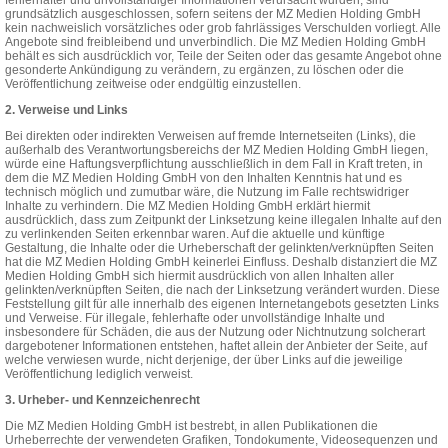
fehlerhafter und unvollständiger Informationen verursacht wurden, sind
grundsätzlich ausgeschlossen, sofern seitens der MZ Medien Holding GmbH
kein nachweislich vorsätzliches oder grob fahrlässiges Verschulden vorliegt. Alle
Angebote sind freibleibend und unverbindlich. Die MZ Medien Holding GmbH
behält es sich ausdrücklich vor, Teile der Seiten oder das gesamte Angebot ohne
gesonderte Ankündigung zu verändern, zu ergänzen, zu löschen oder die
Veröffentlichung zeitweise oder endgültig einzustellen.
2. Verweise und Links
Bei direkten oder indirekten Verweisen auf fremde Internetseiten (Links), die
außerhalb des Verantwortungsbereichs der MZ Medien Holding GmbH liegen,
würde eine Haftungsverpflichtung ausschließlich in dem Fall in Kraft treten, in
dem die MZ Medien Holding GmbH von den Inhalten Kenntnis hat und es
technisch möglich und zumutbar wäre, die Nutzung im Falle rechtswidriger
Inhalte zu verhindern. Die MZ Medien Holding GmbH erklärt hiermit
ausdrücklich, dass zum Zeitpunkt der Linksetzung keine illegalen Inhalte auf den
zu verlinkenden Seiten erkennbar waren. Auf die aktuelle und künftige
Gestaltung, die Inhalte oder die Urheberschaft der gelinkten/verknüpften Seiten
hat die MZ Medien Holding GmbH keinerlei Einfluss. Deshalb distanziert die MZ
Medien Holding GmbH sich hiermit ausdrücklich von allen Inhalten aller
gelinkten/verknüpften Seiten, die nach der Linksetzung verändert wurden. Diese
Feststellung gilt für alle innerhalb des eigenen Internetangebots gesetzten Links
und Verweise. Für illegale, fehlerhafte oder unvollständige Inhalte und
insbesondere für Schäden, die aus der Nutzung oder Nichtnutzung solcherart
dargebotener Informationen entstehen, haftet allein der Anbieter der Seite, auf
welche verwiesen wurde, nicht derjenige, der über Links auf die jeweilige
Veröffentlichung lediglich verweist.
3. Urheber- und Kennzeichenrecht
Die MZ Medien Holding GmbH ist bestrebt, in allen Publikationen die
Urheberrechte der verwendeten Grafiken, Tondokumente, Videosequenzen und